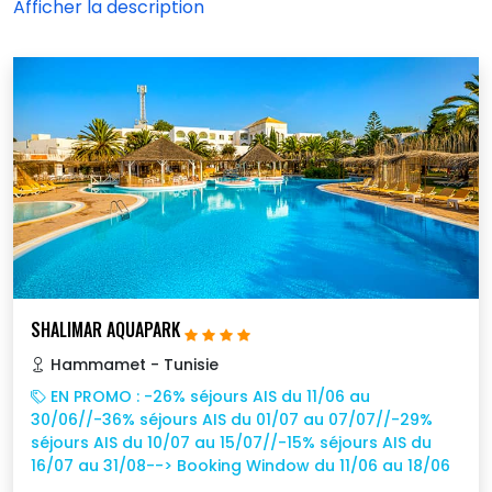
SHALIMAR AQUAPARK
Hammamet - Tunisie
EN PROMO : -26% séjours AIS du 11/06 au
30/06//-36% séjours AIS du 01/07 au 07/07//-29%
séjours AIS du 10/07 au 15/07//-15% séjours AIS du
16/07 au 31/08--> Booking Window du 11/06 au 18/06