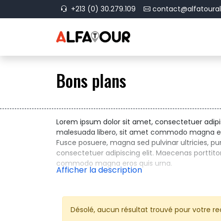
+213 (0) 30.279.109
contact@alfatouralg
Bons plans 
Lorem ipsum dolor sit amet, consectetuer adipis
malesuada libero, sit amet commodo magna eros
Fusce posuere, magna sed pulvinar ultricies, p
consectetuer adipiscing elit. Maecenas porttito
commodo magna eros quis urna.
Désolé, aucun résultat trouvé pour votre re