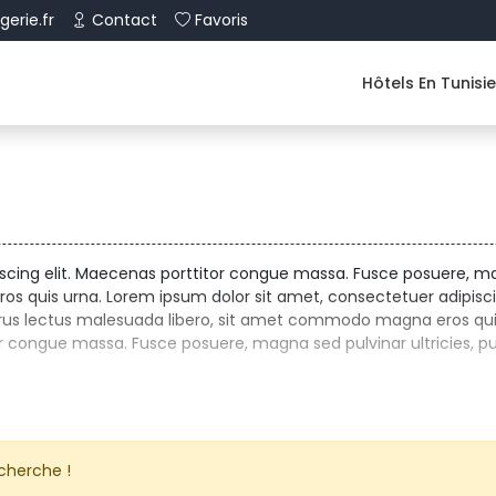
erie.fr
Contact
Favoris
Hôtels En Tunisi
cing elit. Maecenas porttitor congue massa. Fusce posuere, magn
 quis urna. Lorem ipsum dolor sit amet, consectetuer adipisci
urus lectus malesuada libero, sit amet commodo magna eros qui
r congue massa. Fusce posuere, magna sed pulvinar ultricies, pu
cherche ! 