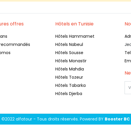
ures offres
Hôtels en Tunisie
No
lans
Hôtels Hammamet
Ad
s recommandés
Hôtels Nabeul
Je
romos
Hôtels Sousse
Tel
Hôtels Monastir
Ema
Hôtels Mahdia
Ne
Hôtels Tozeur
Hôtels Tabarka
Hôtels Djerba
©2022 alfatour - Tous droits réservés.
Powered BY
Booster BC