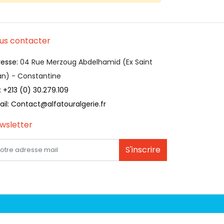
us contacter
resse:
04 Rue Merzoug Abdelhamid (Ex Saint
an) - Constantine
:
+213 (0) 30.279.109
il:
Contact@alfatouralgerie.fr
wsletter
S'inscrire