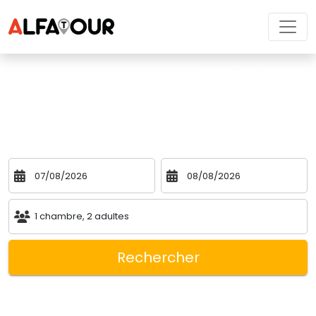
Accueil
|
Hôtels Monastir 
Hôtels Monastir 
Indiquez vos dates et faites votre choix d'hôtel à Monastir
1
chambre
,
2
adultes
Rechercher