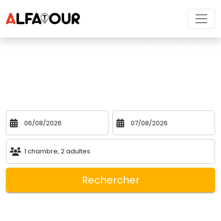
Accueil
|
Hôtels Djerba 
Hôtels Djerba 
Indiquez vos dates et faites votre choix d'hôtel à Djerba
1
chambre
,
2
adultes
Rechercher